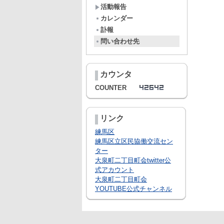
活動報告
カレンダー
訃報
問い合わせ先
カウンタ
COUNTER
リンク
練馬区
練馬区立区民協働交流セン
ター
大泉町二丁目町会twitter公
式アカウント
大泉町二丁目町会
YOUTUBE公式チャンネル