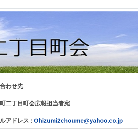
合わせ先
町二丁目町会広報担当者宛
ルアドレス :
Ohizumi2choume@yahoo.co.jp