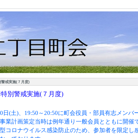
警戒実施(７月度)
季特別警戒実施
(
７月度
)
0
日
(
土
)
、
19:50
～
20:50
に町会役員・部員有志メンバ
事業計画策定当時は例年通り一般会員とともに開催
型コロナウイルス感染防止のため、参加者を限定し