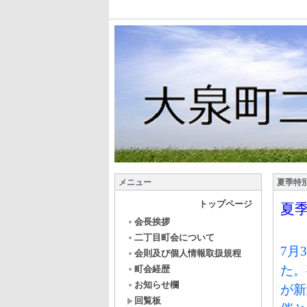
メニュー
夏季特別
トップページ
夏
会長挨拶
二丁目町会について
7
月
3
会則及び個人情報取扱規程
た。
町会経歴
お知らせ欄
が新
回覧板