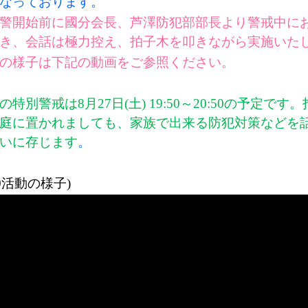
なっております。
開始前に國分会長、芦澤防犯部部長より警戒中にお
き、会話は極力控え、拍子木を叩きながら実施いた
の様子は下記の動画をご参照ください。
の特別警戒は
8
月
27
日
(
土
) 19:50
～
20:50
の予定です。
庭に置かれましても、家族で出来る防犯対策などを
いに存じます
。
0
活動の様子
)