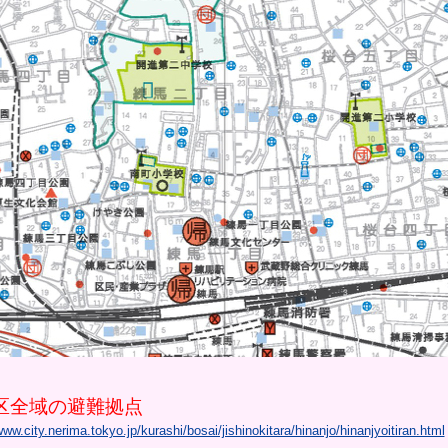
区全域の避難拠点
www.city.nerima.tokyo.jp/kurashi/bosai/jishinokitara/hinanjo/hinanjyoitiran.html