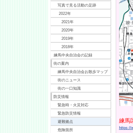
写真で見る活動の足跡
2022年
2021年
2020年
2019年
2018年
練馬中央自治会の記録
街の案内
練馬中央自治会お散歩マップ
街のニュース
街の一口知識
防災情報
緊急時・火災対応
緊急防災情報
練馬
避難拠点
https://
危険箇所