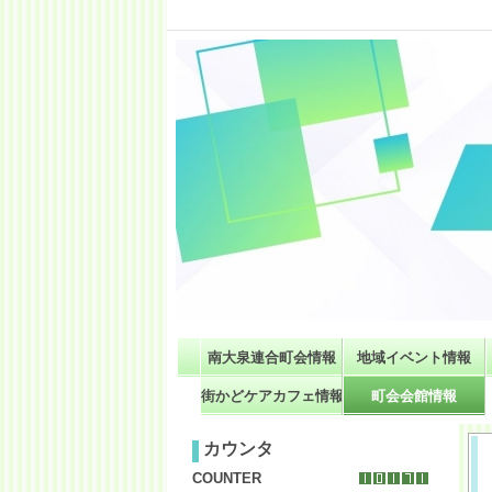
南大泉連合町会情報
地域イベント情報
街かどケアカフェ情報
町会会館情報
カウンタ
COUNTER