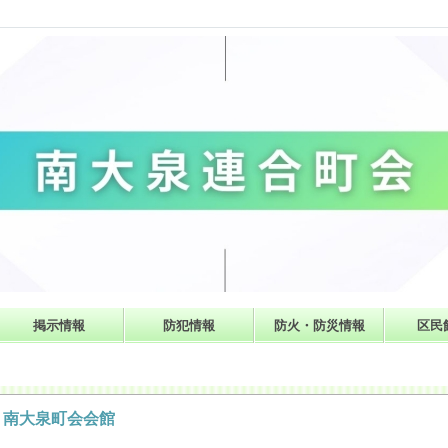
掲示情報
防犯情報
防火・防災情報
区民
南大泉町会会館