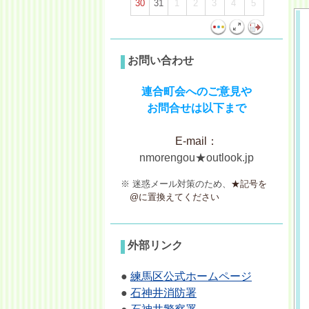
30
31
1
2
3
4
5
お問い合わせ
連合町会へのご意見や
お問
合せは以下まで
E-mail：
nmorengou★outlook.jp
※ 迷惑メール対策のため、
★記号を
@に置換えてください
外部リンク
●
練馬区公式ホームページ
●
石神井消防署