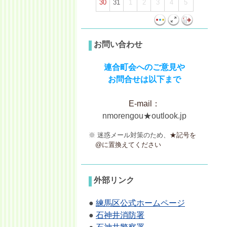
30
31
1
2
3
4
5
お問い合わせ
連合町会へのご意見や
お問
合せは以下まで
E-mail：
nmorengou★outlook.jp
※ 迷惑メール対策のため、
★記号を
@に置換えてください
外部リンク
●
練馬区公式ホームページ
●
石神井消防署