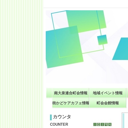
南大泉連合町会情報
地域イベント情報
街かどケアカフェ情報
町会会館情報
カウンタ
COUNTER