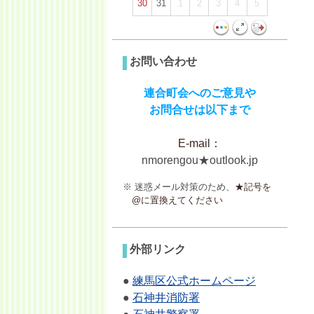
30
31
1
2
3
4
5
お問い合わせ
連合町会へのご意見や
お問
合せは以下まで
E-mail：
nmorengou★outlook.jp
※ 迷惑メール対策のため、
★記号を
@に置換えてください
外部リンク
●
練馬区公式ホームページ
●
石神井消防署