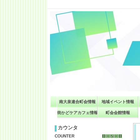
南大泉連合町会情報
地域イベント情報
街かどケアカフェ情報
町会会館情報
カウンタ
COUNTER