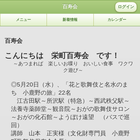
百寿会
ログイン
メニュー
新着情報
カレンダー
百寿会
こんにちは 栄町百寿会 です！
～あつまれば 楽しいお喋り おいしい食事 ワクワ
ク遊び～
◎5月20日（水）、「花と歌舞伎と名水のま
ち 小鹿野の旅」22名
江古田駅～所沢駅（特急）～西武秩父駅～
法養寺薬師堂～観音院～おがの歌舞伎サロン
～おがの化石館～ようぼけ遠望 （バスで巡
回）
講師 山本 正実様（文化財専門員 小鹿野