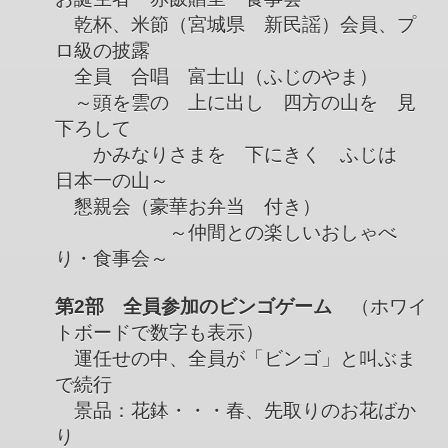
乾杯、米節（宮城県 新民謡）会員、プ
ロ級の披露
全員 合唱 富士山（ふじのやま）
～頭を雲の 上に出し 四方の山を 見
下ろして
かみなりさまを 下にきく ふじは
日本一の山～
懇親会（豪華お弁当 付き）
～仲間との楽しいおしゃべ
り・食事会～
第2部 全員参加のビンゴゲーム
（ホワイ
トボードで数字も表示）
運任せの中、全員が「ビンゴ」と叫ぶま
で続行
景品：花鉢・・・春、先取りのお花ばか
り