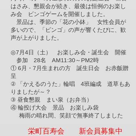
はさみ、懇親会が続き、最後は恒例のお楽し
み会 ビンゴゲームを開催しました。
景品は、季節の「花の小鉢」 女性会員が
多いので、「ビンゴ」の声が響くたびに、歓
声が上がりました。
◎7月4日（土） お楽しみ会・誕生会 開催
参加 28名 AM11:30～PM2時
① 6月・7月生まれの方 誕生日会 お赤飯贈
呈
② 「かえるのうた」輪唱 4班編成 道草もあ
りましたが～？
③ 昼食懇親 まい泉（お弁当）
④ 輪投げ大会 景品 お楽しみ袋
梅雨の晴れ間、笑顔で無事終了しました
栄町百寿会 新会員募集中