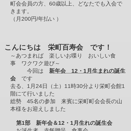
町会会員の方、60歳以上、どなたでも入会で
きます。
（月200円/年払い ）
こんにちは 栄町百寿会 です！
～あつまれば 楽しいお喋り おいしい食
事 ワクワク遊び～
今回は
新年会 12・1月生まれの誕生
会
です
去る、1月24日（土）11時30分より栄町会館1
階にて行いました
総勢 45名の参加 来賓に栄町町会会長の山
本様をお迎えしました
第1部 新年会＆12・1月生れの誕生会
お誕生者 赤飯贈呈 食事会