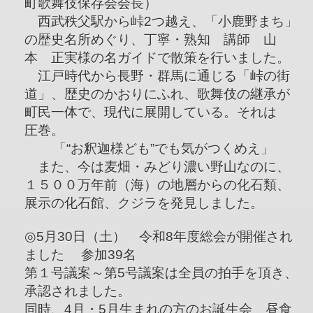
町歌舞伎保存会会長）
西武秩父駅から峠2つ越え、「小鹿野まち」
の歴史名所めぐり、丁寧・熟知 講師 山
本 正実様の名ガイドで散策を行いました。
江戸時代から長野・群馬に通じる「峠の街
道」、歴史のかおりにふれ、歌舞伎の継承が
町民一体で、現代に展開している。それは
圧巻。
「“お釈迦様ども”でも気がつくめえ」
また、今は麦畑・みどり濃い野山なのに、
１５００万年前（海）の地層からの化石類、
展示の化石館、クジラを発見しました。
◎5月30日（土） 令和8年度総会が開催され
ました 参加39名
第１号議案～第5号議案は全員の拍手を頂き、
承認されました。
同時、4月・5月生まれの方のお誕生会 昼食