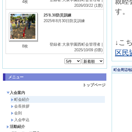
親睦
4枚
2026/03/22
(1票)
す。
25'8.30防災訓練
2025年8月30日防災訓練
↓こ
登録者:大泉学園西町会管理者 |
8枚
2025/10/09
(0票)
区民
町会周辺地
メニュー
トップページ
入会案内
町会紹介
会長挨拶
会則
入会申込
活動紹介