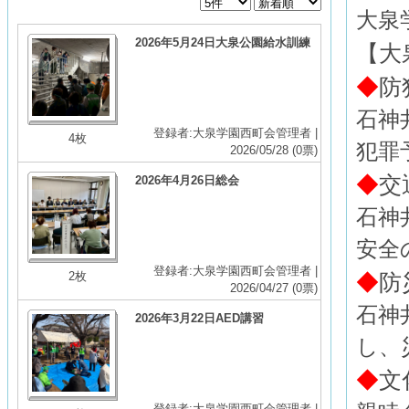
大泉
2026年5月24日大泉公園給水訓練
【大
◆
防
石神
登録者:大泉学園西町会管理者 |
4枚
犯罪
2026/05/28
(0票)
◆
交
2026年4月26日総会
石神
安全
登録者:大泉学園西町会管理者 |
◆
防
2枚
2026/04/27
(0票)
石神
2026年3月22日AED講習
し、
◆
文
登録者:大泉学園西町会管理者 |