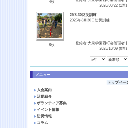
4枚
2026/03/22
(1票)
25'8.30防災訓練
2025年8月30日防災訓練
登録者:大泉学園西町会管理者 |
8枚
2025/10/09
(0票)
メニュー
トップペー
入会案内
活動紹介
ボランティア募集
イベント情報
防災情報
コラム