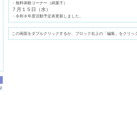
・無料体験コーナー（綿菓子）
７月１５日（水）
・令和８年度活動予定表更新しました。
この画面をダブルクリックするか、ブロック右上の「編集」をクリッ
ジ