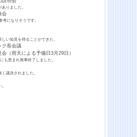
の説明会
がありました。
換会
の参考になりそうです。
新しい知見を得ることができた。
ック長会議
会（雨天による予備日3月29日）
気にも恵まれ無事終了しました。
無く議決されました。
い。