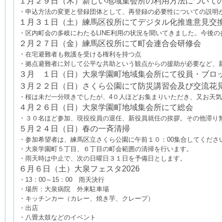
１月２９日（木）新しい地域集会所の利用方法について
・申込方法の変更と登録団体として、再登録の必要性についての説明
１月３１日（土）練馬区役所にてデジタル化推進意見交
・区内町会の多岐にわたるLINE利用の状況を聞いてきました。今後
２月２７日（金）練馬区役所にて町会連合会研修会
・在宅避難者も救護を受ける権利を持つ点
・拠点避難者に対して公平な共助という観点からの援助が必要など、
３月 １日（日）大泉学園町地域集会所にて役員・ブロ
３月２２日（日）さくら公園にて防災講習会及び交流花見
・桜は未だ一分咲きでしたが、4０人ほどお集まりいただき、又お天
４月２６日（日）
大泉学園町地域集会所にて
総会
・３０名ほど参加、現役役員の退任、新役員就任の挨拶。その他滞り
５月２４日（日）春の一斉清掃
・参加希望者は、練馬区立さくら公園に午前１０：00集合してくださ
・大泉学園町５丁目、６丁目の町会範囲の清掃を行います。
・雨天時は中止で、次の日曜日３１日を予備日とします。
６月６日（土）大泉フェスタ2026
・13：00～15：00 雨天決行
・場所：大泉病院 外来駐車場
・キッチンカー（カレー、焼き芋、クレープ）
・出店
・八畳太鼓などのイベント