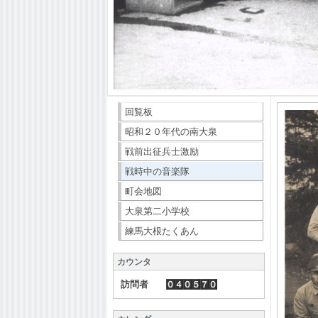
回覧板
昭和２０年代の南大泉
戦前出征兵士激励
戦時中の音楽隊
町会地図
大泉第二小学校
練馬大根たくあん
カウンタ
訪問者