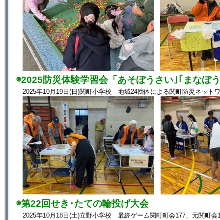
◉2025防災体験学習会「あそぼうさい｣｢まなぼう
2025年10月19日(日)関町小学校 地域24団体による関町防災ネット
◉第22回せき･たての輪投げ大会
2025年10月18日(土)立野小学校 最終ゲーム関町町会177、元関町会1