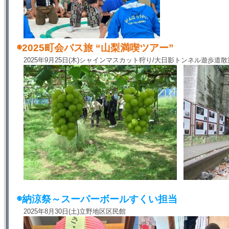
◉2025町会バス旅 “山梨満喫ツアー”
2025年9月25日(木)シャインマスカット狩り/大日影トンネル遊歩道散
◉納涼祭～スーパーボールすくい担当
2025年8月30日(土)立野地区区民館