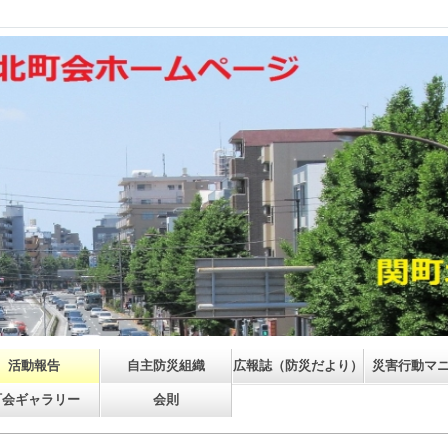
活動報告
自主防災組織
広報誌（防災だより）
災害行動マ
町会ギャラリー
会則