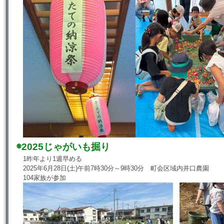
◉2025じゃがいも掘り
1昨年より1週早める
2025年6月28日(土)午前7時30分～9時30分 町会区域内井口農園
104家族が参加