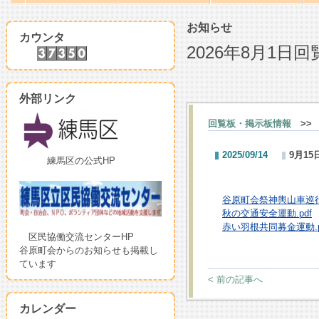
お知らせ
カウンタ
2026年8月1
外部リンク
回覧板・掲示板情報
>>
2025/09/14
9月1
練馬区の公式HP
谷原町会祭神輿山車巡行.
秋の交通安全運動.pdf
赤い羽根共同募金運動.p
区民協働交流センターHP
谷原町会からのお知らせも掲載し
ています
< 前の記事へ
カレンダー