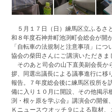
５月１７日（日）練馬区立ふるさと
和８年度石神井町池渕町会総会が開
「自転車の法規制と注意事項」につ
協会の柴田さんにご講演いただきま
そのあと司会の山下直美副会長か
拶、同選出議長による議事進行に移
報告。７年度総会後に練馬区役所を
備に入り１０月に開設、その他掲示
渕・根ヶ原を学ぶ会』講演会の開催
Ｋニュースウオッチ９による取材、