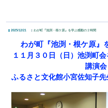
2025/12/21
わが町『池渕・根ケ原』を学ぶ感動の２時間
わが町『池渕・根ケ原』
１１月３０日（日）
池渕町会
講演会
ふるさと文化館小宮佐知子先