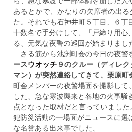
ら、急な寒波で一部体調を崩した人
あるとかで、かなりの欠席者の出る
た。それでも石神井町５丁目、６丁
十数名で手分けして、「戸締り用心
る、元気な夜警の巡回が始まりまし
さる筋から池渕町会の今日の夜警
ース
ウオッチ
９のクルー（ディレク
マン）が突然連絡してきて、栗原町
町会メンバーの夜警場面を撮影して
した。急な寒波襲来と各地の火事騒
点となった取材だと言っていました
犯防災活動の一場面がニュースに選
な名誉ある出来事でした。