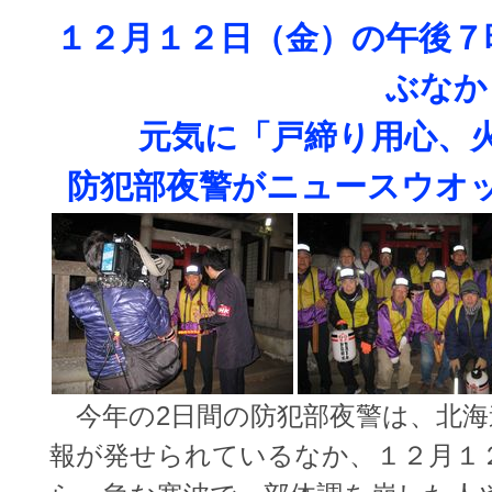
１２月１２日（金）の午後７
ぶなか
元気に「戸締り用心、
防犯部夜警が
ニュースウオ
今年の2日間の防犯部夜警は、北海
報が発せられているなか、１２月１