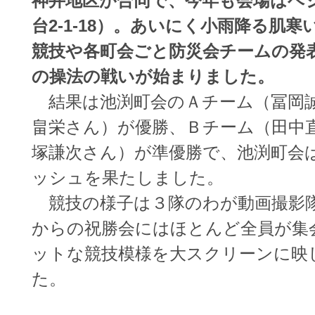
神井地区が合同で、今年も会場はベ
台2-1-18）。あいにく小雨降る肌
競技や各町会ごと防災会チームの発
の操法の戦いが始まりました。
結果は池渕町会のＡチーム（冨岡誠
畠栄さん）が優勝、Ｂチーム（田中
塚謙次さん）が準優勝で、池渕町会
ッシュを果たしました。
競技の様子は３隊のわが動画撮影
からの祝勝会にはほとんど全員が集
ットな競技模様を大スクリーンに映
た。