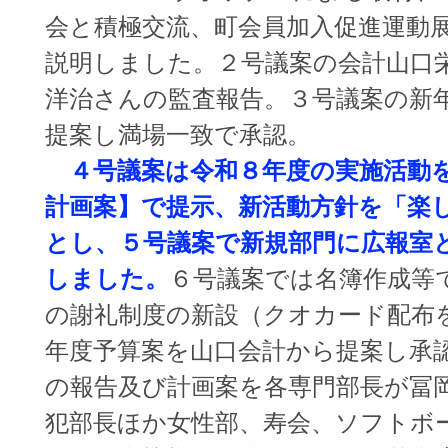
会と積極交流、町会員加入促進運動
説明しました。２号議案の会計山口
洋治さんの監査報告。３号議案の新
提案し満場一致で承認。
４号議案は令和８年度の実施活動
計画案】で提示、新活動方針を「楽
とし、５号議案で新規部門に広報室
しました。
６号議案では名簿作成等
の謝礼制度の新設（クオカード配布
年度予算案を山口会計から提案し承
の報告及び計画案を各専門部長が冨
犯部長ほか女性部、寿会、ソフトボ