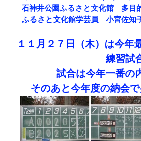
石神井公園ふるさと文化館 多目
ふるさと文化館学芸員 小宮佐知
１１月２７日（木）は今年
練習試
試合は今年一番の
そのあと今年度の納会で