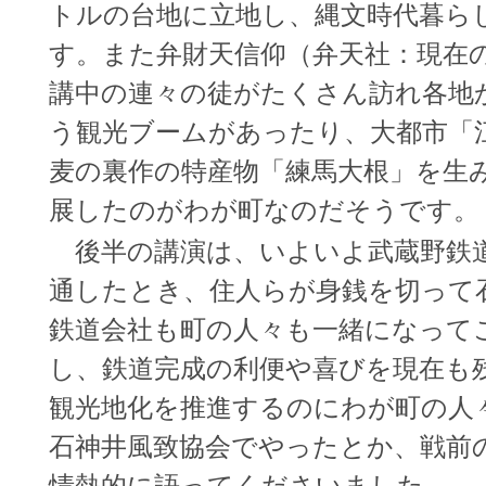
トルの台地に立地し、縄文時代暮ら
す。また弁財天信仰（弁天社：現在
講中の連々の徒がたくさん訪れ各地
う観光ブームがあったり、大都市「
麦の裏作の特産物「練馬大根」を生
展したのがわが町なのだそうです。
後半の講演は、いよいよ武蔵野鉄道が
通したとき、住人らが身銭を切って
鉄道会社も町の人々も一緒になって
し、鉄道完成の利便や喜びを現在も
観光地化を推進するのにわが町の人
石神井風致協会でやったとか、戦前
情熱的に語ってくださいました。