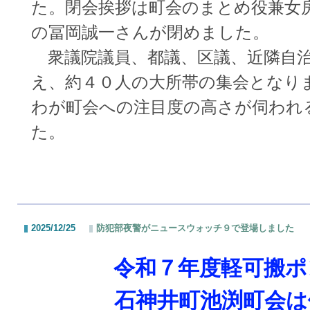
た。閉会挨拶は町会のまとめ役兼女
の冨岡誠一さんが閉めました。
衆議院議員、都議、区議、近隣自治
え、約４０人の大所帯の集会となり
わが町会への注目度の高さが伺われ
た。
2025/12/25
防犯部夜警がニュースウォッチ９で登場しました
令和７年度
軽可搬ポ
石神井町池渕町会は