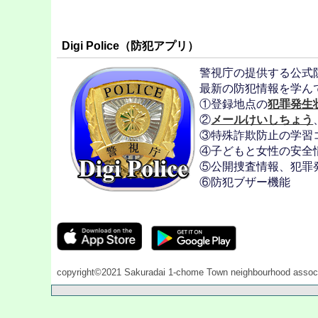
Digi Police（防犯アプリ）
警視庁の提供する公式
最新の防犯情報を学ん
①登録地点の
犯罪発生
②
メールけいしちょう
③特殊詐欺防止の学習
④子どもと女性の安全
⑤公開捜査情報、犯罪
⑥防犯ブザー機能
copyright©2021 Sakuradai 1-chome Town neighbourhood associat