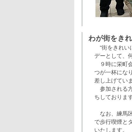
わが街をき
“街をきれい
デーとして、
９時に栄町会
つが一杯にな
差し上げてい
参加される方
ちしておりま
なお、練馬区
で歩行喫煙と
いたします。