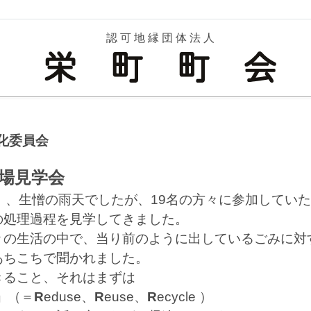
認 可 地 縁 団 体 法 人
化委員会
場見学会
）、生憎の雨天でしたが、19名の方々に参加してい
の処理過程を見学してきました。
の生活の中で、当り前のように出しているごみに対
あちこちで聞かれました。
ること、それはまずは
』
（＝
R
eduse、
R
euse、
R
ecycle ）