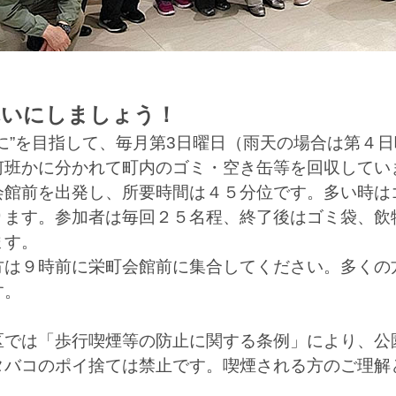
れいにしましょう！
に”を目指して、毎月第3日曜日（雨天の場合は第４
何班かに分かれて町内のゴミ・空き缶等を回収してい
館前を出発し、所要時間は４５分位です。多い時は
ります。参加者は毎回２５名程、終了後はゴミ袋、飲
ます。
は９時前に栄町会館前に集合してください。多くの
す。
では「歩行喫煙等の防止に関する条例」により、公
タバコのポイ捨ては禁止です。喫煙される方のご理解