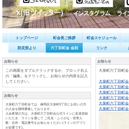
トップページ
町会長ご挨拶
町会スケジュール
防災部より
六丁目町会 会則
リンク
お知らせ
お知らせ
この画面をダブルクリックするか、ブロック右上
大泉町六丁目町会
の「編集」をクリックし、お知らせの内容を記入
してください。
大泉町六丁目町会 会
大泉町六丁目町会 会
大泉町六丁目町会 会
お知らせ
大泉町六丁目町会 会
大泉町六丁目町会 会
大泉町六丁目町会では、練馬区大泉町6丁目にお住いの方
大泉町六丁目町会 会
の入会を随時募集しております。
入会希望の方は、大泉町六丁目町会公式ラインに友達登録
いただき、ラインを通じて ご氏名・ふりがな・世帯人
数・住所・電話番号をお知らせください(ラインのアプリ
が必要です
)。