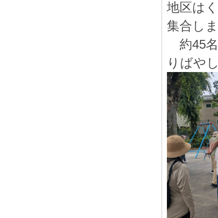
地区はく
集合し
約45
りばや