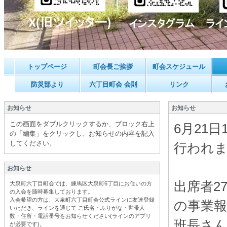
トップページ
町会長ご挨拶
町会スケジュール
防災部より
六丁目町会 会則
リンク
お知らせ
お知らせ
この画面をダブルクリックするか、ブロック右上
6月21
の「編集」をクリックし、お知らせの内容を記入
してください。
行われ
お知らせ
出席者2
大泉町六丁目町会では、練馬区大泉町6丁目にお住いの方
の入会を随時募集しております。
入会希望の方は、大泉町六丁目町会公式ラインに友達登録
の事業
いただき、ラインを通じて ご氏名・ふりがな・世帯人
数・住所・電話番号をお知らせください(ラインのアプリ
班長さ
が必要です
)。