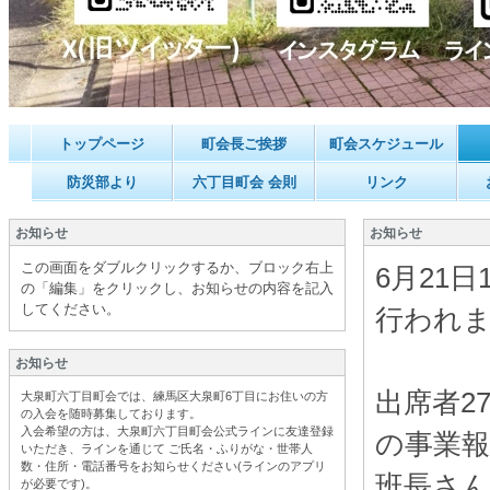
トップページ
町会長ご挨拶
町会スケジュール
防災部より
六丁目町会 会則
リンク
お知らせ
お知らせ
この画面をダブルクリックするか、ブロック右上
6月21
の「編集」をクリックし、お知らせの内容を記入
してください。
行われ
お知らせ
出席者2
大泉町六丁目町会では、練馬区大泉町6丁目にお住いの方
の入会を随時募集しております。
入会希望の方は、大泉町六丁目町会公式ラインに友達登録
の事業
いただき、ラインを通じて ご氏名・ふりがな・世帯人
数・住所・電話番号をお知らせください(ラインのアプリ
班長さ
が必要です
)。