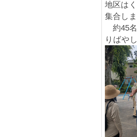
地区はく
集合し
約45
りばや