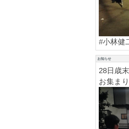
#小林健
お知らせ
28日歳
お集ま