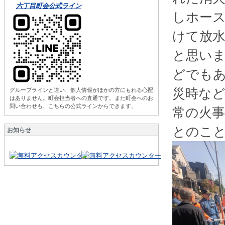
六丁目町会公式ライン
しホース
けて放
と思いま
どでも
災時な
グループラインと違い、個人情報がほかの方にもれる心配
はありません。町会担当者への直通です。また町会へのお
問い合わせも、こちらの公式ラインからできます。
常の火事
とのこ
お知らせ