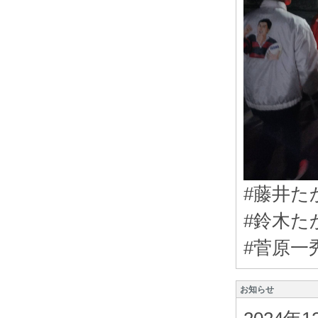
#藤井た
#鈴木た
#菅原一
お知らせ