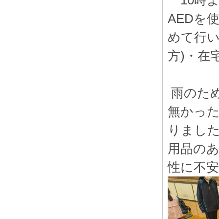
10時
AEDを
めて行い
方)・在
雨のため
無かっ
りまし
用品の
性に不