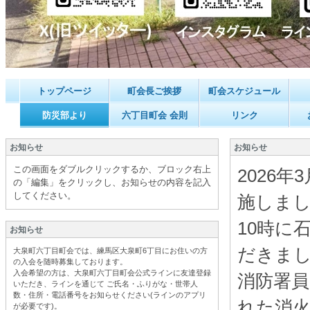
トップページ
町会長ご挨拶
町会スケジュール
防災部より
六丁目町会 会則
リンク
お知らせ
お知らせ
この画面をダブルクリックするか、ブロック右上
2026
の「編集」をクリックし、お知らせの内容を記入
してください。
施しま
10時に
お知らせ
だきまし
大泉町六丁目町会では、練馬区大泉町6丁目にお住いの方
の入会を随時募集しております。
入会希望の方は、大泉町六丁目町会公式ラインに友達登録
消防署
いただき、ラインを通じて ご氏名・ふりがな・世帯人
数・住所・電話番号をお知らせください(ラインのアプリ
れた消
が必要です
)。