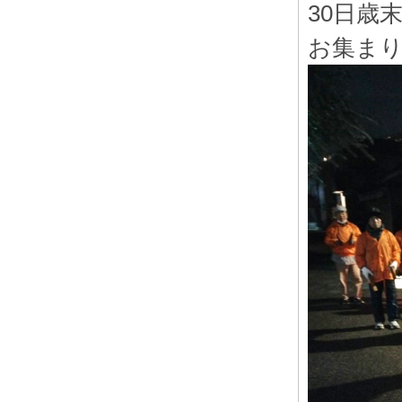
30日歳
お集ま