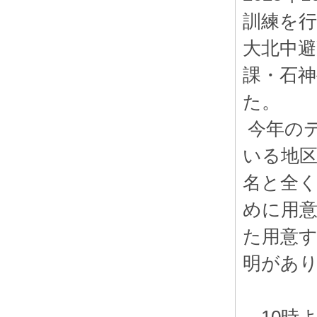
訓練を
大北中避
課・石
た。
今年の
いる地区
名と全
めに用意
た用意す
明があ