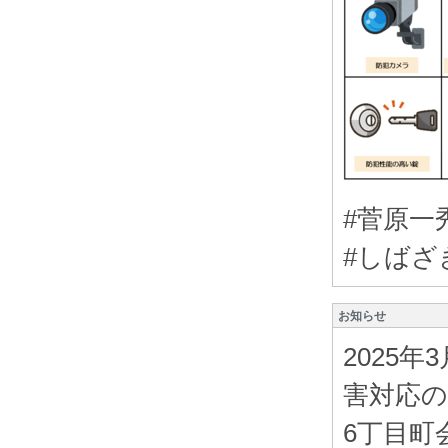
#菅原一
#しばざ
お知らせ
2025
害対応
6丁目町