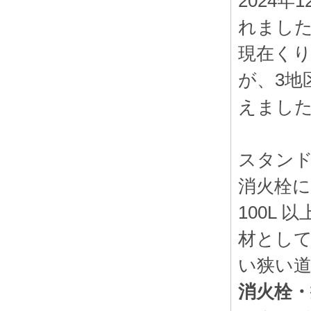
2024年
れまし
現在くり
が、
3地
えまし
スタン
消火栓
100L
材とし
い狭い
消火栓