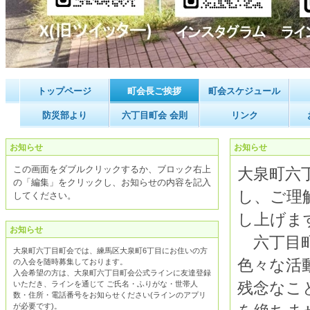
トップページ
町会長ご挨拶
町会スケジュール
防災部より
六丁目町会 会則
リンク
お知らせ
お知らせ
この画面をダブルクリックするか、ブロック右上
大泉町六
の「編集」をクリックし、お知らせの内容を記入
し、ご理
してください。
し上げま
お知らせ
六丁目町
大泉町六丁目町会では、練馬区大泉町6丁目にお住いの方
色々な活
の入会を随時募集しております。
入会希望の方は、大泉町六丁目町会公式ラインに友達登録
いただき、ラインを通じて ご氏名・ふりがな・世帯人
残念なこ
数・住所・電話番号をお知らせください(ラインのアプリ
が必要です
)。