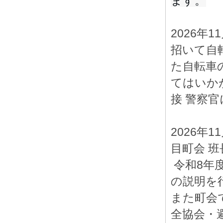
ます。
2026年
招いて自
た自転車
てはいか
接 警察
2026年
1
目町会 
令和8年
の説明を
また町会
全協会・