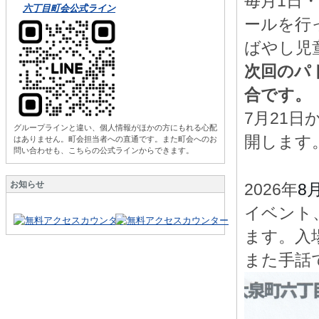
毎月1日・
六丁目町会公式ライン
ールを行
ばやし児
次回のパ
合です。
7月21日
グループラインと違い、個人情報がほかの方にもれる心配
開します
はありません。町会担当者への直通です。また町会へのお
問い合わせも、こちらの公式ラインからできます。
お知らせ
8
2026年
イベント
ます。入
また手話