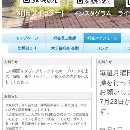
トップページ
町会長ご挨拶
町会スケジュール
防災部より
六丁目町会 会則
リンク
お知らせ
お知らせ
この画面をダブルクリックするか、ブロック右上
毎週月曜
の「編集」をクリックし、お知らせの内容を記入
操を行っ
してください。
お願いし
お知らせ
7月23
大泉町六丁目町会では、練馬区大泉町6丁目にお住いの方
す。
の入会を随時募集しております。
入会希望の方は、大泉町六丁目町会公式ラインに友達登録
いただき、ラインを通じて ご氏名・ふりがな・世帯人
数・住所・電話番号をお知らせください(ラインのアプリ
が必要です
)。