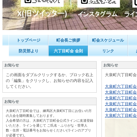
トップページ
町会長ご挨拶
町会スケジュール
防災部より
六丁目町会 会則
リンク
お知らせ
お知らせ
この画面をダブルクリックするか、ブロック右上
大泉町六丁目町会
の「編集」をクリックし、お知らせの内容を記入
してください。
大泉町六丁目町会 会
大泉町六丁目町会 会
大泉町六丁目町会 会
お知らせ
大泉町六丁目町会 会
大泉町六丁目町会 会
大泉町六丁目町会では、練馬区大泉町6丁目にお住いの方
大泉町六丁目町会 会
の入会を随時募集しております。
入会希望の方は、大泉町六丁目町会公式ラインに友達登録
いただき、ラインを通じて ご氏名・ふりがな・世帯人
数・住所・電話番号をお知らせください(ラインのアプリ
が必要です
)。