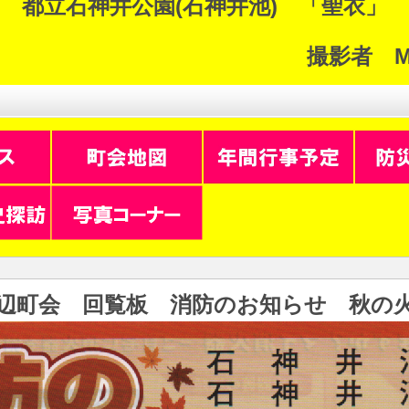
都立石神井公園(石神井池) 「聖衣」
撮影者 M.
辺町会 回覧板 消防のお知らせ 秋の