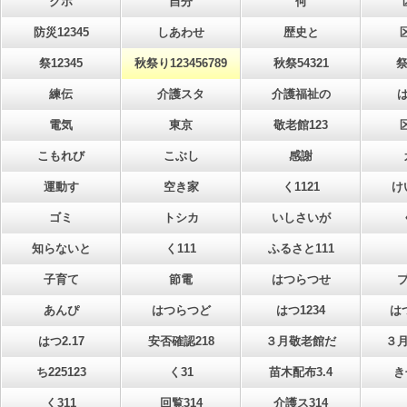
クホ
自分
何
防災12345
しあわせ
歴史と
祭12345
秋祭り123456789
秋祭54321
祭
練伝
介護スタ
介護福祉の
電気
東京
敬老館123
こもれび
こぶし
感謝
運動す
空き家
く1121
け
ゴミ
トシカ
いしさいが
知らないと
く111
ふるさと111
子育て
節電
はつらつせ
あんぴ
はつらつど
はつ1234
はつ
はつ2.17
安否確認218
３月敬老館だ
３
ち225123
く31
苗木配布3.4
き
く311
回覧314
介護ス314