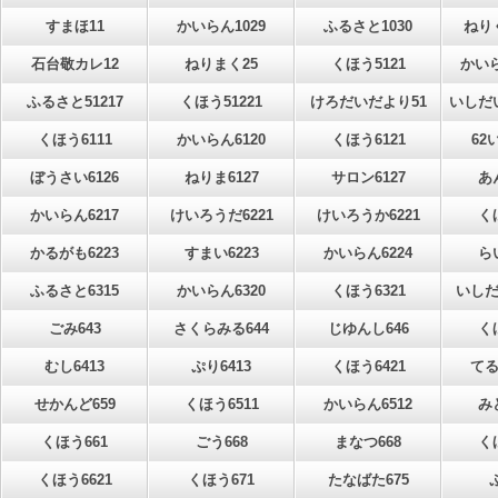
すまほ11
かいらん1029
ふるさと1030
ねりく
石台敬カレ12
ねりまく25
くほう5121
かいら
ふるさと51217
くほう51221
けろだいだより51
いしだ
くほう6111
かいらん6120
くほう6121
62
ぼうさい6126
ねりま6127
サロン6127
あ
かいらん6217
けいろうだ6221
けいろうか6221
く
かるがも6223
すまい6223
かいらん6224
ら
ふるさと6315
かいらん6320
くほう6321
いしだ
ごみ643
さくらみる644
じゆんし646
く
むし6413
ぷり6413
くほう6421
てる
せかんど659
くほう6511
かいらん6512
み
くほう661
ごう668
まなつ668
く
くほう6621
くほう671
たなばた675