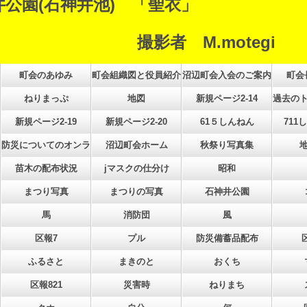
公園(石神井池) 「聖衣」
撮影者 M.motegi
町会のあゆみ
町会組織図と役員紹介
沼辺町会入会のご案内
町会
ねりまっぷ
地図
新規ページ2-14
過去の
新規ページ2-19
新規ページ2-20
61５しんねん
711
災訓練例
防災についてのオンライン講座のご案内
沼辺町会ホーム
秋祭り写真集
苗木の配布状況
jマスクの仕分け
昭和
まつり写真
まつりの写真
石神井公園
馬
消防団
風
区報7
プル
防災備蓄品配布
ふるさと
まきのと
おくち
区報821
災害時
ねりまち