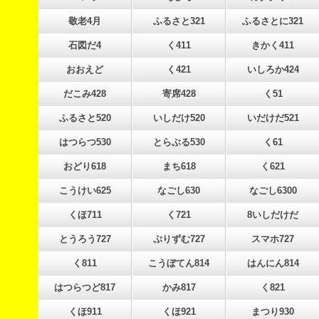
敬老4月
ふるさと321
ふるさとに321
石図だ4
く411
きかく411
おおえど
く421
いしろか424
だこみ428
寄席428
く51
ふるさと520
いしだけ520
いだけだ521
はつらつ530
とらぶる530
く61
おどり618
まち618
く621
こうけい625
なごし630
なごし6300
くほ711
く721
8いしだけだ
とうろう727
ぷりずむ727
スマホ727
く811
こうぼてん814
はんにん814
はつらつど817
かみ817
く821
くほ911
くほ921
まつり930