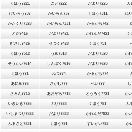
くほう7221
こと7222
だより7225
カ
けいろう737
かいらん737
くほう7311
ねり
かたくり7328
かいらん7331
かるがも742
とだ7416
だより7421
かれんだ7421
く
むさし7426
せつく7428
くほう751
くほう7512
うめ7518
だより7520
かれ
そうかい7614
しんぼく7616
だより7620
かれ
くほう771
ねつ774
かるがも774
あにめ776
さがし777
ぺい777
し
さろん7715
あおぞら7718
とうろう7721
かい
いきいき7726
ぷり7728
くほう781
ふる
いしまつり7822
だより7823
かれんだ7823
かい
ふるさと7831
くほう791
すいがい793
かい