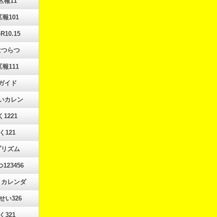
区報11
区報101
R10.15
はつらつ
区報111
ガイド
いカレン
く1221
く121
プリズム
123456
月カレンダ
せい326
く321