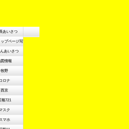
長あいさつ
トップページ写真集
しんあいさつ
地図情報
牧野
コロナ
西京
区報721
マスク
スマホ