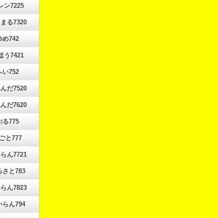
レン7225
まる7320
ゆめ742
ほう7421
へい752
んだ7520
んだ7620
ぷる775
ごと777
らん7721
さと783
らん7823
らん794