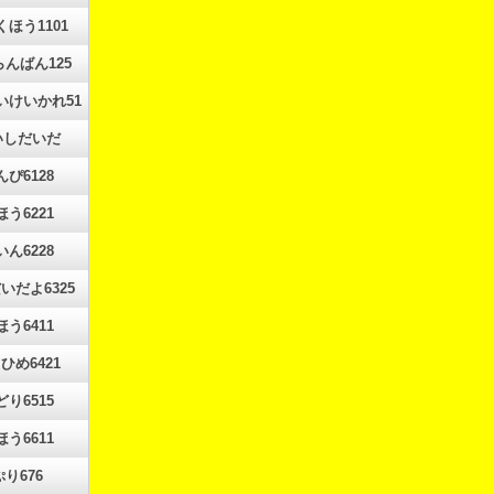
ほう1101
んばん125
いけいかれ51
いしだいだ
んぴ6128
ほう6221
いん6228
いだよ6325
ほう6411
ひめ6421
どり6515
ほう6611
ぷり676