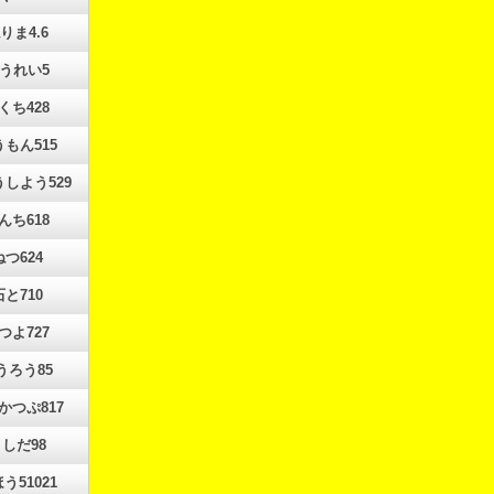
りま4.6
うれい5
くち428
もん515
しよう529
んち618
ねつ624
石と710
つよ727
うろう85
かつぷ817
しだ98
う51021