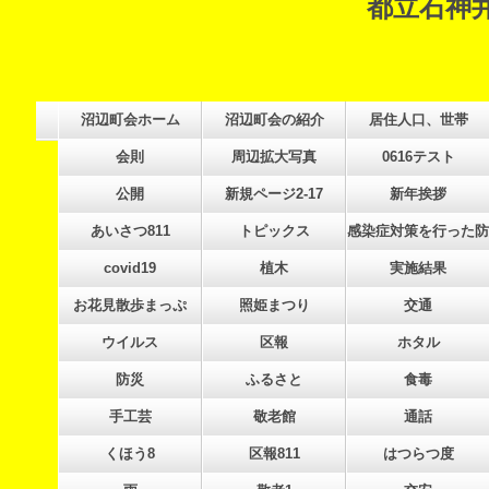
都立石神井
沼辺町会ホーム
沼辺町会の紹介
居住人口、世帯
会則
周辺拡大写真
0616テスト
公開
新規ページ2-17
新年挨拶
あいさつ811
トピックス
感染症対策を行った防
covid19
植木
実施結果
お花見散歩まっぷ
照姫まつり
交通
ウイルス
区報
ホタル
防災
ふるさと
食毒
手工芸
敬老館
通話
くほう8
区報811
はつらつ度