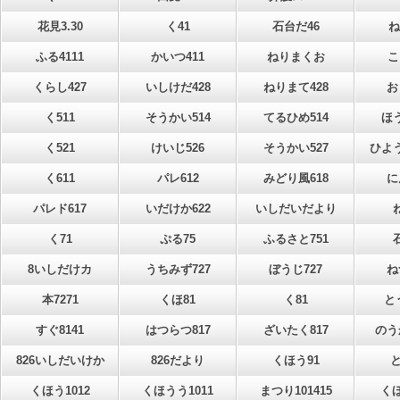
花見3.30
く41
石台だ46
ね
ふる4111
かいつ411
ねりまくお
こ
くらし427
いしけだ428
ねりまて428
お
く511
そうかい514
てるひめ514
ほう
く521
けいじ526
そうかい527
ひよう
く611
パレ612
みどり風618
に
パレド617
いだけか622
いしだいだより
く71
ぷる75
ふるさと751
8いしだけカ
うちみず727
ぼうじ727
ね
本7271
くほ81
く81
と
すぐ8141
はつらつ817
ざいたく817
のう
826いしだいけか
826だより
くほう91
と
くほう1012
くほうう1011
まつり101415
くほ