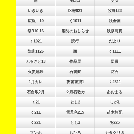
雨
敬老1
交安
いきいき
区報921
牧野123
広報 10
く1011
秋全国
祭R10.16
消防のおしらせ
秋祭写真
く1021
読行
だより
防訓1126
頭
く1111
ふるさと13
作品展
団員
火災危険
石警察
防石
1月カレ
夜警警戒1
く2311
石台敬2月
２月石敬カ
あおまる
く21
とし2
しが1
く211
雪景色215
苗木無配
く221
とし3
あ225
マンホ
ちひろ
カタクリ３