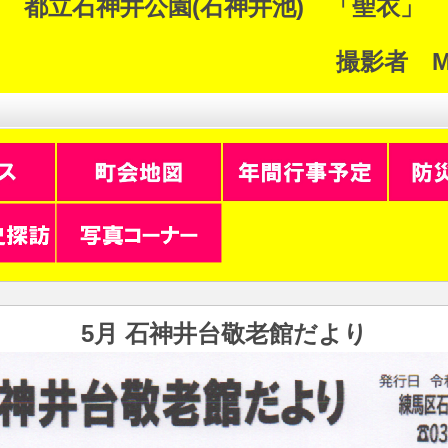
都立石神井公園(石神井池) 「聖衣」
撮影者 M.
5月 石神井台敬老館だより