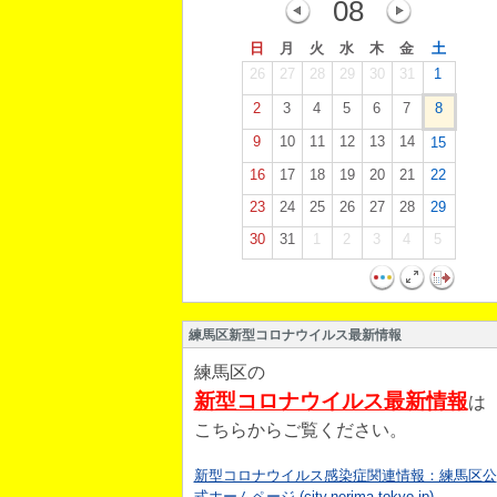
08
日
月
火
水
木
金
土
26
27
28
29
30
31
1
2
3
4
5
6
7
8
9
10
11
12
13
14
15
16
17
18
19
20
21
22
23
24
25
26
27
28
29
30
31
1
2
3
4
5
練馬区新型コロナウイルス最新情報
練馬区の
新型コロナウイルス最新情報
は
こちらからご覧ください。
新型コロナウイルス感染症関連情報：練馬区公
式ホームページ (city.nerima.tokyo.jp)