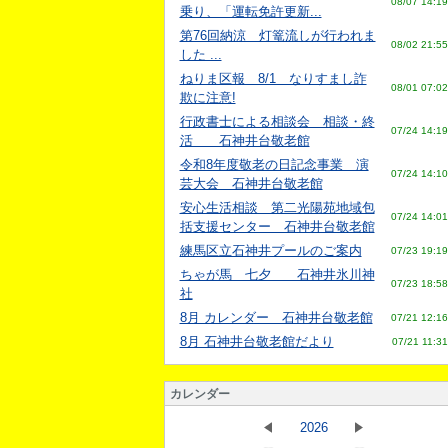
08/07 14:19
乗り、「運転免許更新...
第76回納涼 灯篭流しが行われま
08/02 21:55
した ...
ねりま区報 8/1 なりすまし詐
08/01 07:02
欺に注意!
行政書士による相談会 相談・終
07/24 14:19
活 石神井台敬老館
令和8年度敬老の日記念事業 演
07/24 14:10
芸大会 石神井台敬老館
安心生活相談 第二光陽苑地域包
07/24 14:01
括支援センター 石神井台敬老館
練馬区立石神井プールのご案内
07/23 19:19
ちゃが馬 七夕 石神井氷川神
07/23 18:58
社
8月 カレンダー 石神井台敬老館
07/21 12:16
8月 石神井台敬老館だより
07/21 11:31
カレンダー
2026