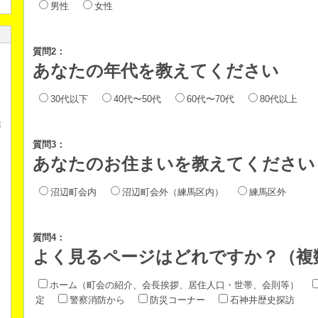
男性
女性
質問2：
あなたの年代を教えてください
30代以下
40代〜50代
60代〜70代
80代以上
活
質問3：
あなたのお住まいを教えてください
沼辺町会内
沼辺町会外（練馬区内）
練馬区外
質問4：
よく見るページはどれですか？（複
ホーム（町会の紹介、会長挨拶、居住人口・世帯、会則等）
定
警察消防から
防災コーナー
石神井歴史探訪