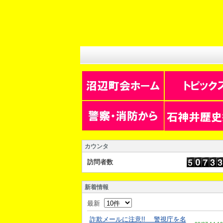
カウンタ
訪問者数
新着情報
最新
詐欺メールに注意!! 警視庁を名