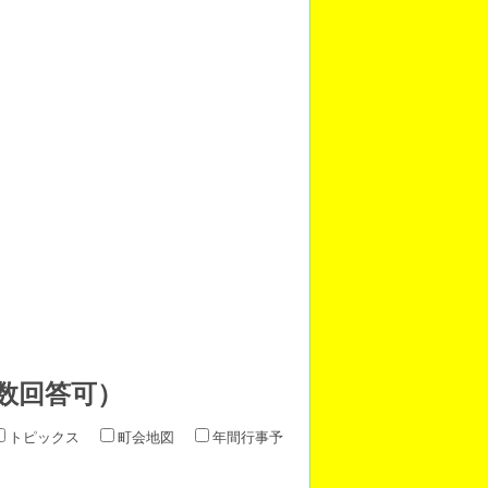
数回答可）
トピックス
町会地図
年間行事予