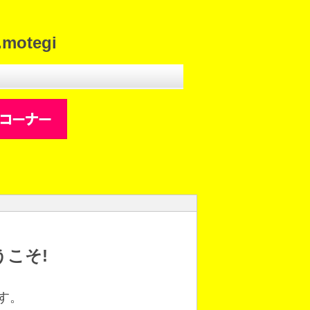
otegi
こそ!
す。