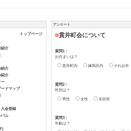
アンケート
トップページ
貫井町会について
ス
所紹介
質問1：
は
お住まいは？
貫井町内
練馬区内
それ以外
の紹介
の紹介
ナー
質問2：
ザードマップ
性別は？
表
男性
女性
未回答
・入会登録
ルバム
質問3：
年齢は？
F)