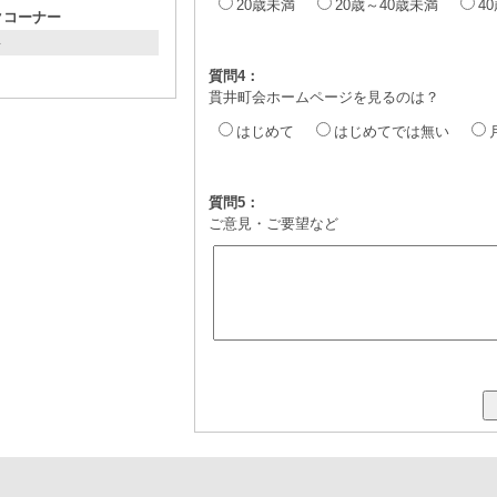
20歳未満
20歳～40歳未満
4
クコーナー
ト
質問4：
貫井町会ホームページを見るのは？
はじめて
はじめてでは無い
質問5：
ご意見・ご要望など