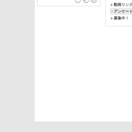
動画リン
アンケー
募集中！