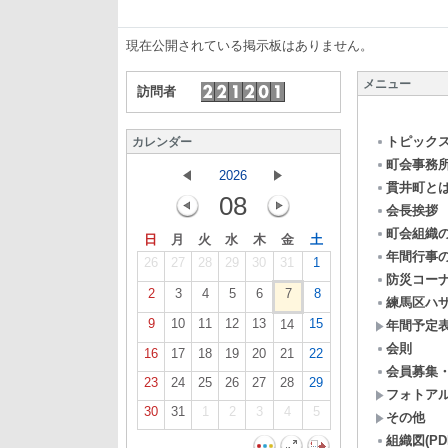
現在公開されている掲示板はありません。
メニュー
訪問者
トピック
カレンダー
町会事務
2026
貫井町と
08
会長挨拶
町会組織
日
月
火
水
木
金
土
年間行事
26
27
28
29
30
31
1
防災コー
2
3
4
5
6
7
8
練馬区ハ
9
10
11
12
13
15
14
年間予定
会則
16
17
18
19
20
21
22
会員募集
23
24
25
26
27
28
29
フォトア
30
31
1
2
3
4
5
その他
組織図(PD