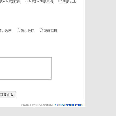
0歳～60歳未満
60歳～70歳未満
70歳以上
月に数回
週に数回
ほぼ毎日
Powered by NetCommons2
The NetCommons Project