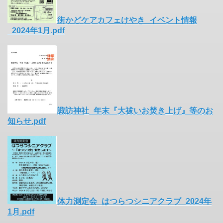
街かどケアカフェけやき_イベント情報
_2024年1月.pdf
諏訪神社_年末『大祓いお焚き上げ』等のお
知らせ.pdf
体力測定会_はつらつシニアクラブ_2024年
1月.pdf