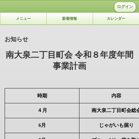
ログイン
メニュー
新着情報
カレンダー
お知らせ
南大泉二丁目町会 令和８年度年間
事業計画
時期
内容
４月
南大泉二丁目町会総
6
月
じゃがいも掘り