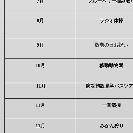
7
月
ブルーベリー摘み取
8
月
ラジオ体操
9月
敬老の日お祝い
10
月
移動動物園
11
月
防災施設見学バスツ
11
月
一斉清掃
11
月
みかん狩り