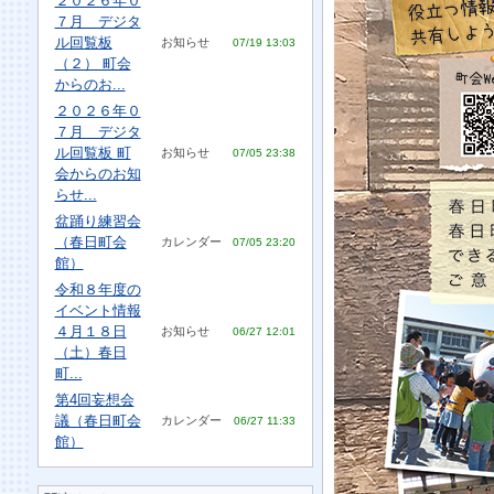
２０２６年０
７月 デジタ
ル回覧板
お知らせ
07/19 13:03
（２） 町会
からのお...
２０２６年０
７月 デジタ
ル回覧板 町
お知らせ
07/05 23:38
会からのお知
らせ...
盆踊り練習会
（春日町会
カレンダー
07/05 23:20
館）
令和８年度の
イベント情報
４月１８日
お知らせ
06/27 12:01
（土）春日
町...
第4回妄想会
議（春日町会
カレンダー
06/27 11:33
館）