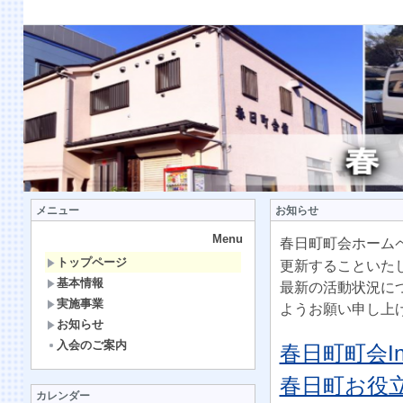
メニュー
お知らせ
Menu
春日町町会ホームペ
トップページ
更新することいた
基本情報
最新の活動状況に
実施事業
ようお願い申し上
お知らせ
入会のご案内
春日町町会Ins
春日町お役立ち
カレンダー