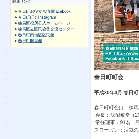
関連リンク
►
春日町お役立ち情報facebook
►
春日町町会Instagram
►
練馬区役所公式ホームページ
►
練馬区立区民協働交流センター
►
春日町南地区区民館
►
春日町図書館
春日町町会
平成30年4月 春
春日町町会は、練馬
会長：浅沼敏幸（2
常任理事：91名 評
スローガン：活気の