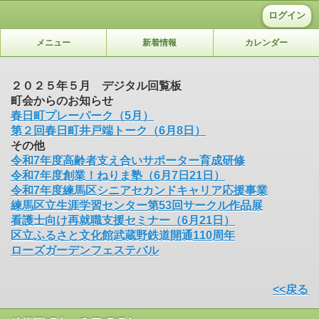
ログイン
メニュー
新着情報
カレンダー
２０２５年５月 デジタル回覧板
町会からのお知らせ
春日町プレーパーク（5月）
第２回春日町井戸端トーク（6月8日）
その他
令和7年度高齢者支え合いサポーター育成研修
令和7年度創業！ねりま塾（6月7日21日）
令和7年度練馬区シニアセカンドキャリア応援事業
練馬区立生涯学習センター第53回サークル作品展
看護士向け再就職支援セミナー（6月21日）
区立ふるさと文化館武蔵野鉄道開通110周年
ローズガーデンフェステバル
<<戻る