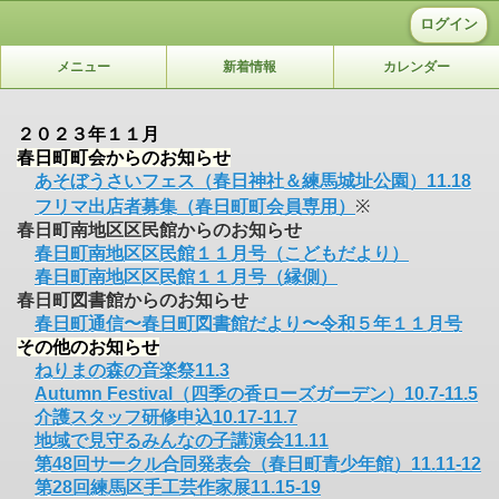
ログイン
メニュー
新着情報
カレンダー
２０２３年１１月
春日町町会からのお知らせ
あそぼうさいフェス（春日神社＆練馬城址公園）11.18
フリマ出店者募集（春日町町会員専用）
※
春日町南地区区民館からのお知らせ
春日町南地区区民館１１月号（こどもだより）
春日町南地区区民館１１月号（縁側）
春日町図書館からのお知らせ
春日町通信〜春日町図書館だより〜令和５年１１月号
その他のお知らせ
ねりまの森の音楽祭11.3
Autumn Festival（四季の香ローズガーデン）10.7-11.5
介護スタッフ研修申込10.17-11.7
地域で見守るみんなの子講演会11.11
第48回サークル合同発表会（春日町青少年館）11.11-12
第28回練馬区手工芸作家展11.15-19