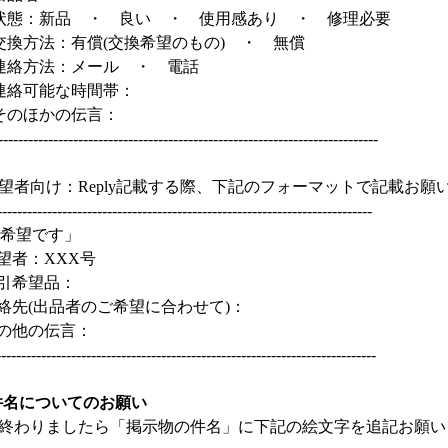
状態：新品 ・ 良い ・ 使用感あり ・ 修理必要
交換方法：有償
(
交換希望のもの
)
・ 無償
連絡方法：メール ・ 電話
連絡可能な時間帯：
そのほかの伝言：
----------------------------------------------------------------------------
望者向け：
Reply
記載する際、下記のフォーマットで記載お願
---------------------------------------------------------------------------
希望です」
望者：
XXX
号
引希望品：
絡先
(
出品者のご希望に合わせて
)
：
の他の伝言：
----------------------------------------------------------------------------
件名についてのお願い
終わりましたら「掲示物の件名」に下記の絵文字を追記お願い