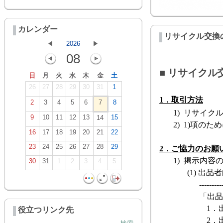
カレンダー
リサイクル交換
2026
08
■ リサイク
日
月
火
水
木
金
土
26
27
28
29
30
31
1
1．
取引方法
2
3
4
5
6
7
8
1)
リサイク
9
10
11
12
13
15
14
2)
1)
項のため
16
17
18
19
20
21
22
23
24
25
26
27
28
29
2．
ご協力のお願
1)
掲示内容
30
31
1
2
3
4
5
(1)
出品者
---------
「出品
1．
役立つリンク先
2．