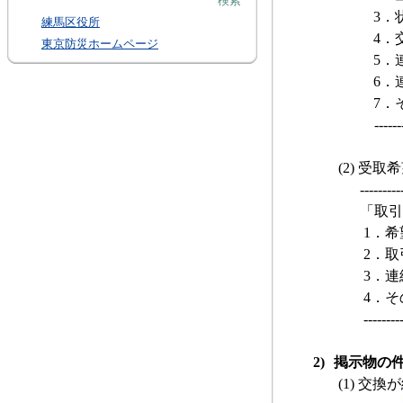
検索
3．
練馬区役所
4．
東京防災ホームページ
5．
6．
7．
------
(2)
受取希
---------
「取引
1．
希
2．
取
3．
連
4．
そ
--------
2)
掲示物の
(1)
交換が